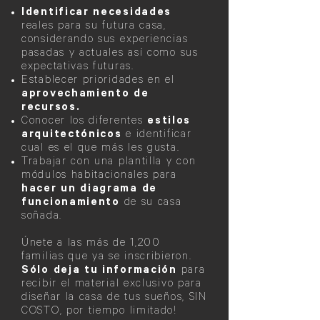
Identificar necesidades
reales para su futura casa,
considerando sus experiencias
pasadas y actuales así como sus
expectativas futuras.
Establecer prioridades en el
aprovechamiento de
recursos.
Conocer los diferentes
estilos
arquitectónicos
e identificar
cual es el que más les gusta.
Trabajar con una plantilla y con
módulos habitacionales para
hacer un diagrama de
funcionamiento
de su casa
soñada.
Únete a las más de 1,200
familias que ya se inscribieron.
Sólo deja tu información
para
recibir el material exclusivo para
diseñar la casa de tus sueños, SIN
COSTO, por tiempo limitado!